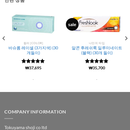
sale
컬러 [COLOR]
나만의 타입
바슈롬 레이셀 (3가지색) (30
알콘 후레쉬룩 일루미네이트
개들이)
(블랙) (30개 들이)
5 중에서
(44)
₩
37,695
5
5 중에서
(615)
₩
35,700
5
로 평가됨
로 평가됨
.
.
COMPANY INFORMATION
Tokuyama shoji co ltd