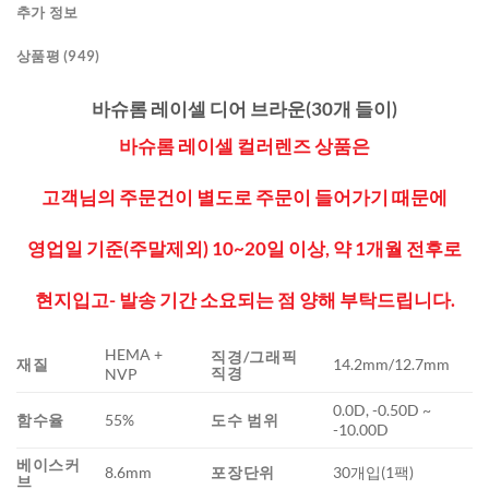
추가 정보
상품평 (949)
바슈롬 레이셀 디어 브라운(30개 들이)
바슈롬 레이셀 컬러렌즈 상품은
고객님의 주문건이 별도로 주문이 들어가기 때문에
영업일 기준(주말제외) 10~20일 이상, 약 1개월 전후로
현지입고- 발송 기간 소요되는 점 양해 부탁드립니다.
HEMA +
직경/그래픽
재질
14.2mm/12.7mm
직경
NVP
0.0D, -0.50D ~
함수율
55%
도수 범위
-10.00D
베이스커
8.6mm
포장단위
30개입(1팩)
브