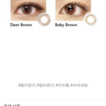
#컬러렌즈, #칼라렌즈, #바슈롬. #슈퍼세일
연관 상품