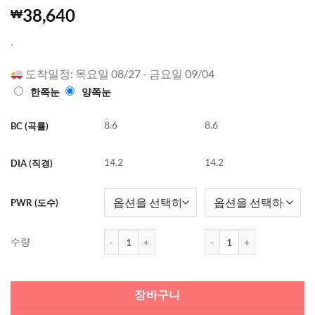
4.99
949
개의
38,640
₩
고객 평가
를 기준으
.
로 5점 만
점에
점으
로 평가됨
도착일정: 목요일 08/27 - 금요일 09/04
한쪽눈
양쪽눈
8.6
8.6
BC (곡률)
14.2
14.2
DIA (직경)
PWR (도수)
바슈롬 레이셀 (디어 브라운) (30개들이) 수량
바슈롬 레이셀 (디어 브라운)
수량
장바구니