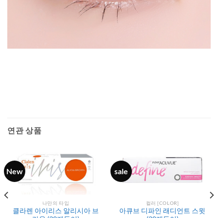
연관 상품
New
sale
나만의 타입
컬러 [COLOR]
클라렌 아이리스 알리시아 브
아큐브 디파인 래디언트 스윗