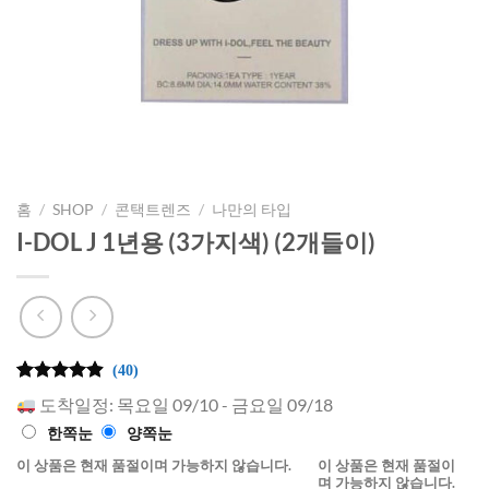
홈
/
SHOP
/
콘택트렌즈
/
나만의 타입
I-DOL J 1년용 (3가지색) (2개들이)
(40)
4.9
40
개의 고
도착일정: 목요일 09/10 - 금요일 09/18
객 평가를
기준으로
한쪽눈
양쪽눈
5점 만점
에
이 상품은 현재 품절이며 가능하지 않습니다.
점으로
이 상품은 현재 품절이
평가됨
며 가능하지 않습니다.