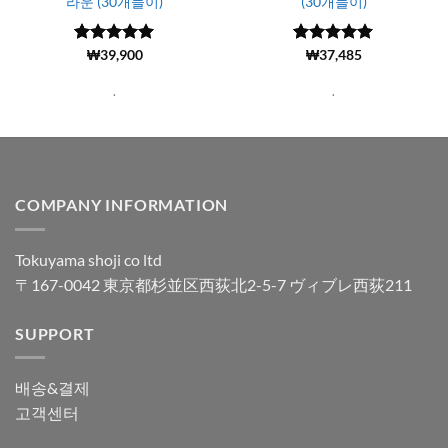
라운 (30개들이)
(30개들이)
5 중에서
(103)
₩
39,900
5 중에서
(6107)
₩
37,485
4.97
로 평
4.99
로 평
가됨
가됨
.
.
COMPANY INFORMATION
Tokuyama shoji co ltd
〒167-0042 東京都杉並区西荻北2-5-7 ヴィブレ西荻211
SUPPORT
배송&결제
고객센터