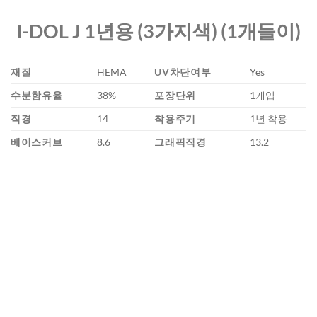
I-DOL J 1년용 (3가지색) (1개들이)
재질
HEMA
UV차단여부
Yes
수분함유율
38%
포장단위
1개입
직경
14
착용주기
1년 착용
베이스커브
8.6
그래픽직경
13.2