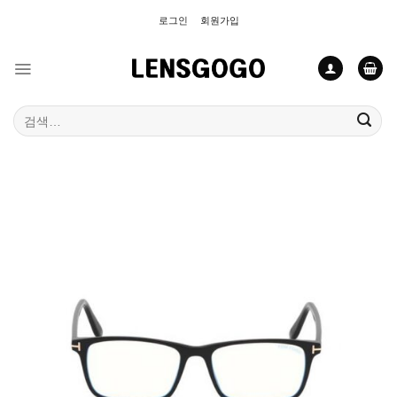
Skip
로그인
회원가입
to
content
검
색: