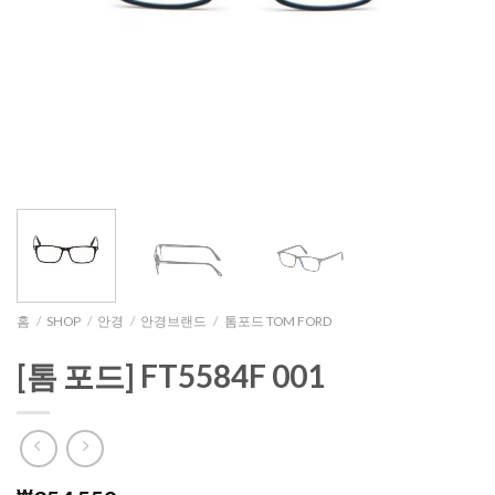
홈
/
SHOP
/
안경
/
안경브랜드
/
톰포드 TOM FORD
[톰 포드] FT5584F 001