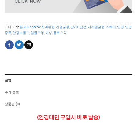
카테고리:
톰포드 tom ford
,
계란형
,
긴얼굴형
,
남/여
,
남성
,
사각얼굴형
,
스퀘어
,
안경
,
안경
종류
,
안경브랜드
,
얼굴모양
,
여성
,
플르스틱
설명
추가 정보
상품평 (0)
(안경테만 구입시 바로 발송)