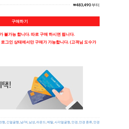
483,490
부터
₩
구매하기
 불가능 합니다. 따로 구매 하시면 됩니다.
 로그인 상태에서만 구매가 가능합니다. (고객님 도수가
란형
,
긴얼굴형
,
남/여
,
남성
,
라운드
,
메탈
,
사각얼굴형
,
안경
,
안경 종류
,
안경