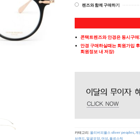
렌즈와 함께 구매하기
콘택트렌즈와 안경은 동시구매가
안경 구매하실때는 회원가입 후
회원정보 내 저장)
카테고리:
올리버피플스 oliver peoples
,
계
브랜드
,
얼굴모양
,
여성
,
플르스틱