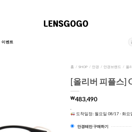
검
이벤트
색:
홈
/
SHOP
/
안경
/
안경브랜드
/
올리
[올리버 피플스] OV
₩
483,490
.
도착일정: 월요일 08/17 - 화요일
안경테만 구매하기