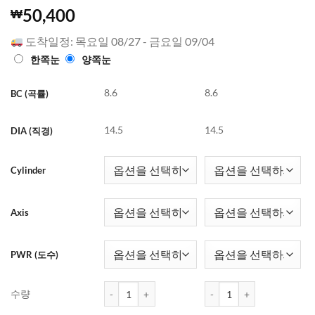
4.98
3659
개의
50,400
₩
고객 평가
를 기준으
도착일정: 목요일 08/27 - 금요일 09/04
로 5점 만
점에
점으
한쪽눈
양쪽눈
로 평가됨
8.6
8.6
BC (곡률)
14.5
14.5
DIA (직경)
Cylinder
Axis
PWR (도수)
아큐브 오아시스 난시 렌즈 (토릭) (6개들이) 수량
아큐브 오아시스 난시 렌즈 (
수량