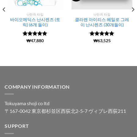
나만의 타입
나만의 타입
바이오메딕스 난시렌즈 (토
클라렌 아이리스 헤일로 그레
릭) (6개 들이)
이 난시렌즈 (30개들이)
5 중에서
(1179)
₩
47,880
5 중에서
(188)
₩
63,525
4.98
로 평
4.99
로 평
가됨
가됨
COMPANY INFORMATION
Tokuyama shoji co ltd
〒167-0042 東京都杉並区西荻北2-5-7 ヴィブレ西荻211
SUPPORT