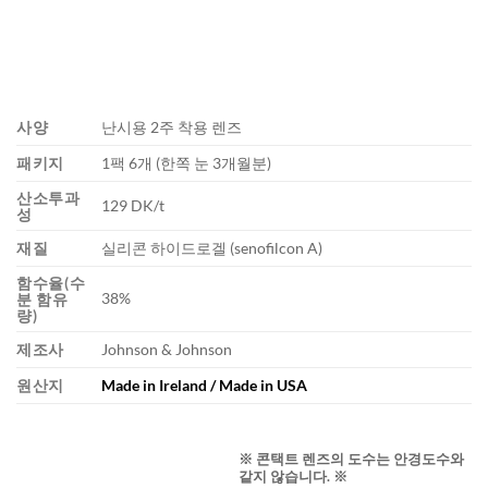
사양
난시용 2주 착용 렌즈
패키지
1팩 6개 (한쪽 눈 3개월분)
산소투과
129 DK/t
성
재질
실리콘 하이드로겔 (senofilcon A)
함수율(수
38%
분 함유
량)
제조사
Johnson & Johnson
원산지
Made in Ireland / Made in USA
※ 콘택트 렌즈의 도수는 안경도수와
같지 않습니다. ※