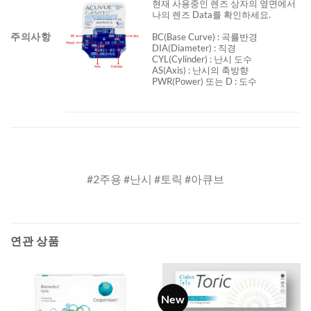
현재 사용중인 렌즈 상자의 옆면에서
나의 렌즈 Data를 확인하세요.
주의사항
BC
(Base Curve)
: 곡률반경
DIA
(Diameter) :
직경
CYL
(Cylinder)
: 난시 도수
AS
(Axis)
: 난시의 축방향
PWR(Power) 또는 D : 도수
#2주용 #난시 #토릭 #아큐브
연관 상품
New