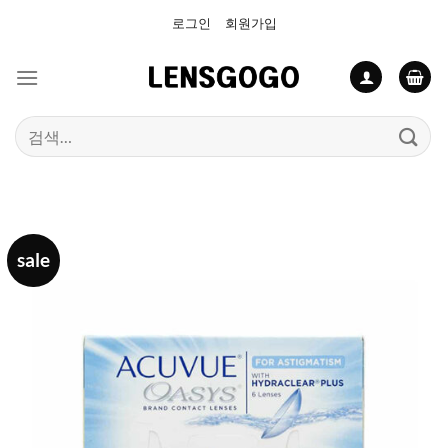
Skip
로그인
회원가입
to
content
검
색:
sale