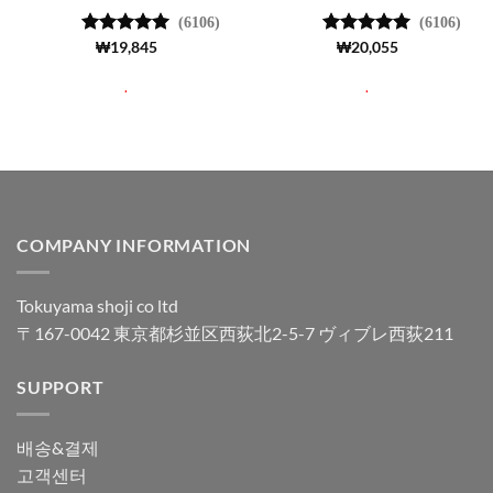
(6106)
(6106)
5 중에서
₩
19,845
5 중에서
₩
20,055
4.99
로 평
4.99
로 평
가됨
가됨
.
.
COMPANY INFORMATION
Tokuyama shoji co ltd
〒167-0042 東京都杉並区西荻北2-5-7 ヴィブレ西荻211
SUPPORT
배송&결제
고객센터