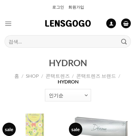
Skip
로그인
회원가입
to
content
검
색:
HYDRON
홈
/
SHOP
/
콘택트렌즈
/
콘택트렌즈 브랜드
/
HYDRON
sale
sale