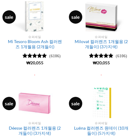
sale
sale
슈퍼세일
슈퍼세일
Mi Tesoro Bloom Ash 컬러렌
Milovat 컬러렌즈 1개월용 (2
즈 1개월용 (2개들이)
개들이) (3가지색)
(6106)
(6106)
5 중에서
₩
20,055
5 중에서
₩
20,055
4.99
로 평
4.99
로 평
가됨
가됨
.
.
sale
sale
슈퍼세일
슈퍼세일
Déesse 컬러렌즈 1개월용 (2
Luēna 컬러렌즈 원데이 (10개
개들이) (3가지색)
들이) (5가지색)