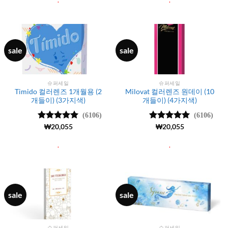
.
.
sale
sale
슈퍼세일
슈퍼세일
Timido 컬러렌즈 1개월용 (2
Milovat 컬러렌즈 원데이 (10
개들이) (3가지색)
개들이) (4가지색)
(6106)
(6106)
5 중에서
₩
20,055
5 중에서
₩
20,055
4.99
로 평
4.99
로 평
가됨
가됨
.
.
sale
sale
슈퍼세일
슈퍼세일