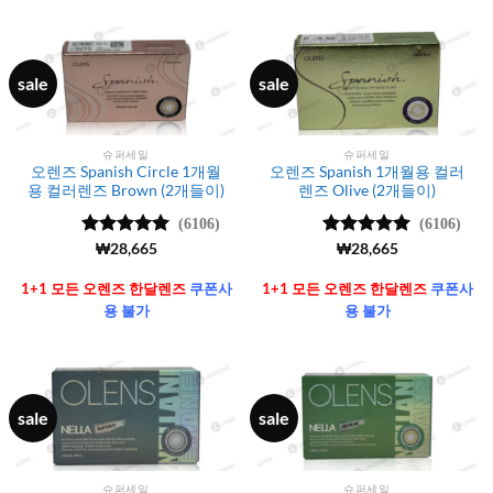
sale
sale
슈퍼세일
슈퍼세일
오렌즈 Spanish Circle 1개월
오렌즈 Spanish 1개월용 컬러
용 컬러렌즈 Brown (2개들이)
렌즈 Olive (2개들이)
(6106)
(6106)
5 중에서
₩
28,665
5 중에서
₩
28,665
4.99
로 평
4.99
로 평
가됨
가됨
1+1 모든 오렌즈 한달렌즈
쿠폰사
1+1 모든 오렌즈 한달렌즈
쿠폰사
용 불가
용 불가
sale
sale
슈퍼세일
슈퍼세일