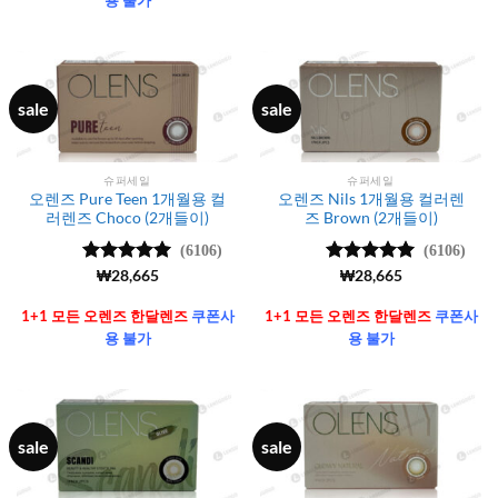
sale
sale
슈퍼세일
슈퍼세일
오렌즈 Pure Teen 1개월용 컬
오렌즈 Nils 1개월용 컬러렌
러렌즈 Choco (2개들이)
즈 Brown (2개들이)
(6106)
(6106)
5 중에서
₩
28,665
5 중에서
₩
28,665
4.99
로 평
4.99
로 평
가됨
가됨
1+1 모든 오렌즈 한달렌즈
쿠폰사
1+1 모든 오렌즈 한달렌즈
쿠폰사
용 불가
용 불가
sale
sale