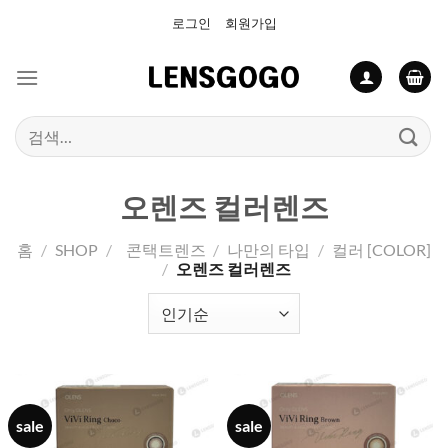
Skip
로그인
회원가입
to
content
검
색:
오렌즈 컬러렌즈
홈
/
SHOP
/
콘택트렌즈
/
나만의 타입
/
컬러 [COLOR]
/
오렌즈 컬러렌즈
sale
sale